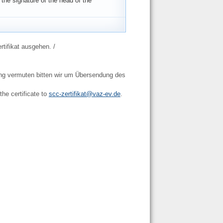
s the signature of the head of the
rtifikat ausgehen. /
.
hung vermuten bitten wir um Übersendung des
the certificate to
scc-zertifikat@vaz-ev.de
.