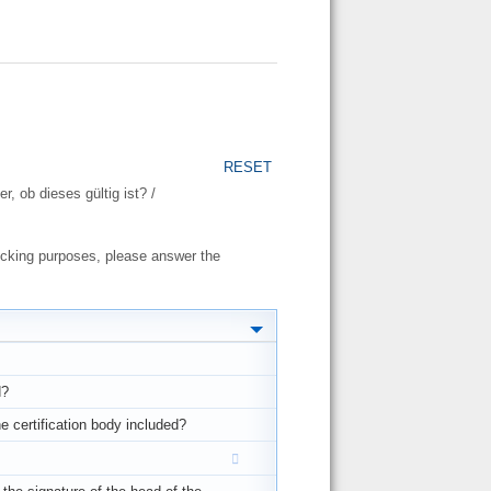
RESET
r, ob dieses gültig ist? /
ecking purposes, please answer the
d?
he certification body included?