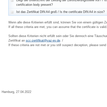
Liegt die Unterschrift der Leitung der Zertifizierungsstelle vor? / I
certification body present?
Ist das Zertifikat DIN A4 groß / Is the certificate DIN A4 in size?
Wenn alle diese Kritierien erfüllt sind, können Sie von einem gültigen Ze
If all these criteria are met, you can assume that the certificate is valid
Sollten diese Kriterien nicht erfüllt sein oder Sie dennoch eine Täusc
Zertifikat an
scc-zertifikat@vaz-ev.de
. /
If these criteria are not met or you still suspect deception, please send 
Hamburg, 27.04.2022